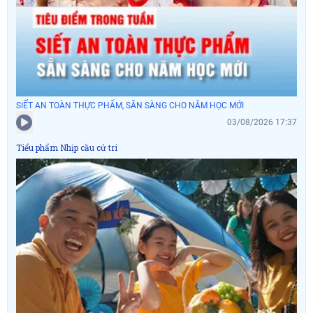
SIẾT AN TOÀN THỰC PHẨM, SẴN SÀNG CHO NĂM HỌC MỚI
03/08/2026 17:37
Tiểu phẩm Nhịp cầu cử tri