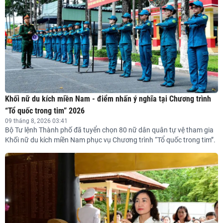
06 tháng 8, 2026
CẦN XÁC ĐỊNH RÕ CÁC TIÊU CHÍ ĐỂ CHẤP NHẬN
CÁC "RỦI RO HỢP LÝ" TRONG ĐỔI MỚI SÁNG TẠO
06 tháng 8, 2026
Quốc hội nghe trình bày Tờ trình, báo cáo thẩm tra
Khối nữ du kích miền Nam - điểm nhấn ý nghĩa tại Chương trình
về các dự án luật
“Tổ quốc trong tim” 2026
06 tháng 8, 2026
09 tháng 8, 2026 03:41
Bộ Tư lệnh Thành phố đã tuyển chọn 80 nữ dân quân tự vệ tham gia
Khối nữ du kích miền Nam phục vụ Chương trình “Tổ quốc trong tim”.
HĐND TP.HCM GIÁM SÁT CHUYÊN ĐỀ CÁC CHỢ
ĐẦU MỐI NÔNG SẢN
05 tháng 8, 2026
HÀNH CHÍNH CÔNG TRONG KỶ NGUYÊN A.I.
05 tháng 8, 2026