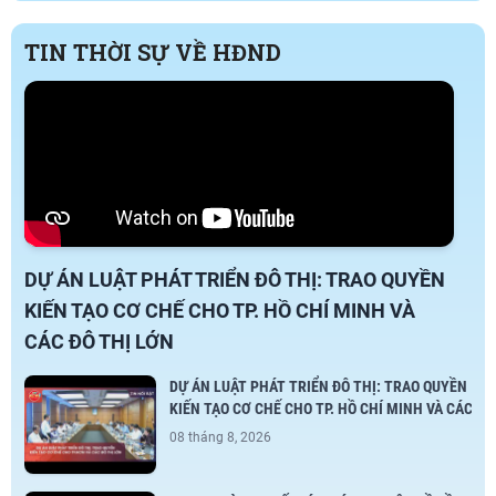
đầu năm học 2026 – 2027 tại các
TIN THỜI SỰ VỀ HĐND
trường học trên địa bàn phường.
Hoạt động được triển khai nhằm
đánh giá công tác chuẩn bị năm học
mới, kịp thời ghi nhận những khó
khăn, vướng mắc và kiến nghị các
giải pháp nâng cao chất lượng giáo
dục trên địa bàn. Đợt khảo sát được
thực hiện theo Quyết định thành lập
Đoàn khảo sát của Thường trực
DỰ ÁN LUẬT PHÁT TRIỂN ĐÔ THỊ: TRAO QUYỀN
HĐND ...
KIẾN TẠO CƠ CHẾ CHO TP. HỒ CHÍ MINH VÀ
CÁC ĐÔ THỊ LỚN
DỰ ÁN LUẬT PHÁT TRIỂN ĐÔ THỊ: TRAO QUYỀN
KIẾN TẠO CƠ CHẾ CHO TP. HỒ CHÍ MINH VÀ CÁC
ĐÔ THỊ LỚN
08 tháng 8, 2026