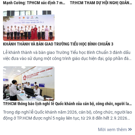
Mạnh Cường: TPHCM xác định 7 mô
TP.HCM THAM DỰ HỘI NGHỊ QUÁN
hình phát triển đến năm 2035
TRIỆT, TRIỂN KHAI THỰC HIỆN
NGHỊ QUYẾT HỘI NGHỊ LẦN THỨ BA
BAN CHẤP HÀNH TRUNG ƯƠNG
ĐẢNG KHÓA XIV
KHÁNH THÀNH VÀ BÀN GIAO TRƯỜNG TIỂU HỌC BÌNH CHUẨN 3
Lễ khánh thành và bàn giao Trường Tiểu học Bình Chuẩn 3 đánh dấu
việc đưa vào sử dụng một công trình giáo dục hiện đại, góp phần đáp
ứng nhu cầu học tập của học sinh trên địa bàn phường Thuận Giao,
nâng cao chất lượng giáo dục và thể hiện hiệu quả chủ trương xã hội
hóa giáo dục.
TP.HCM thông báo lịch nghỉ lễ Quốc khánh của cán bộ, công chức, người lao
động
Trong dịp nghỉ lễ Quốc khánh năm 2026, cán bộ, công chức, người lao
động ở TP.HCM được nghỉ 5 ngày liên tục, từ 29.8 đến hết 2.9.2026
theo phương án hoán đổi ngày làm việc.
Mời xem thêm