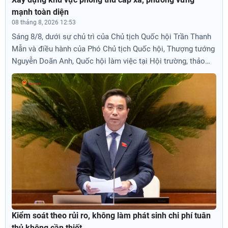
mạnh toàn diện
08 tháng 8, 2026 12:53
Sáng 8/8, dưới sự chủ trì của Chủ tịch Quốc hội Trần Thanh
Mẫn và điều hành của Phó Chủ tịch Quốc hội, Thượng tướng
Nguyễn Doãn Anh, Quốc hội làm việc tại Hội trường, thảo
luận về dự án Luật sửa đổi, bổ sung một số điều của 9 luật
về quân sự, quốc phòng. Thời sự Quốc hộiXây dựng khu vực
phòng thủ cấp xã, phường vững mạnh toàn diệnThanh Hải •
08/08/2026 12:53Sáng 8/8, dưới sự chủ trì của Chủ tịch
Quốc hội Trần Thanh Mẫn và điều hành của Phó Chủ tịch
Quốc hội, Thượng tướng Nguyễn Doãn Anh, Quốc hội làm
việc tại Hội trường, thảo luận về dự án Luật sửa đổi, bổ sung
một số điều của 9 luật về quân sự, quốc phòng.Chủ tịch
Quốc hội Trần Thanh Mẫn chủ trì phiên họp, Phó Chủ tịch
Quốc hội, Thượng tướng Nguyễn Doãn Anh điều hành phiên
họp. Ảnh: Phạm ThắngCủng cố khu vực phòng thủ từ cơ
sởCác đại biểu Quốc hội đánh giá cao sự chủ động, khẩn
Kiểm soát theo rủi ro, không làm phát sinh chi phí tuân
trương của Chính phủ và Bộ Quốc phòng đã chỉ đạo các cơ
thủ không cần thiết