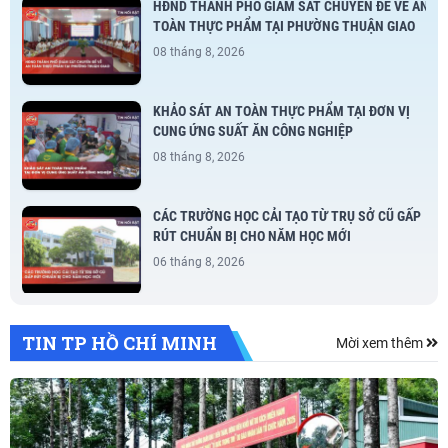
HĐND THÀNH PHỐ GIÁM SÁT CHUYÊN ĐỀ VỀ AN
TOÀN THỰC PHẨM TẠI PHƯỜNG THUẬN GIAO
08 tháng 8, 2026
KHẢO SÁT AN TOÀN THỰC PHẨM TẠI ĐƠN VỊ
CUNG ỨNG SUẤT ĂN CÔNG NGHIỆP
08 tháng 8, 2026
CÁC TRƯỜNG HỌC CẢI TẠO TỪ TRỤ SỞ CŨ GẤP
RÚT CHUẨN BỊ CHO NĂM HỌC MỚI
06 tháng 8, 2026
NỖ LỰC HOÀN THÀNH MỤC TIÊU KHÁM SỨC
TIN TP HỒ CHÍ MINH
KHỎE TOÀN DÂN
Mời xem thêm
06 tháng 8, 2026
ĐẠI BIỂU QUỐC HỘI ĐỀ NGHỊ LUẬT HÓA VIỆC SỬ
DỤNG A.I. TRONG HOẠT ĐỘNG XUẤT BẢN