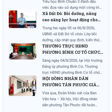
Tiểu học Bình Chuẩn 3 đánh dấu
việc đưa vào sử dụng một công trình
Xã Đất Đỏ: Bồi dưỡng, nâng
giáo dục hiện đại, góp phần đáp ứng
cao năng lực hoạt động cho
nhu cầu học tập của học sinh trên
địa bàn phường Thuận Giao, nâng
24 đại biểu HĐND xã năm
Trong hai ngày 05 và 06/8/2026,
cao chất lượng giáo dục và thể hiện
2026
UBND xã Đất Đỏ tổ chức Lớp bồi
hiệu quả chủ trương xã hội hóa giáo
dưỡng, cập nhật quy định, kiến thức
dục.
THƯỜNG TRỰC HĐND
và kỹ năng nghiệp vụ cho 24 đại biểu
PHƯỜNG BÌNH CƠ TỔ CHỨC
HĐND xã năm 2026. Đây là hoạt
động trọng tâm nhằm cụ thể hóa
PHIÊN HỌP ĐỊNH KỲ THÁNG
Sáng ngày 04/8/2026, tại Hội trường
trách nhiệm của chính quyền địa
7/2026
Đảng ủy phường Bình Cơ, Thường
phương trong công tác đào tạo,
trực HĐND phường Bình Cơ tổ chức
chuẩn hóa đội ngũ cán bộ dân cử.
HỘI ĐỒNG NHÂN DÂN
phiên họp định kỳ tháng 7/2026
PHƯỜNG TÂN PHƯỚC GIÁM
nhằm xem xét, cho ý kiến đối với
các dự thảo kế hoạch và một số nội
SÁT CÔNG TÁC CHUẨN BỊ
Vừa qua, Đoàn khảo sát của Ban
dung chuẩn bị cho hoạt động của
CHO NĂM HỌC 2026-2027
Văn hóa – Xã hội, Hội đồng nhân
HĐND phường trong thời gian tới.
dân phường Tân Phước đã hoàn
thành đợt khảo sát tình hình tổ chức