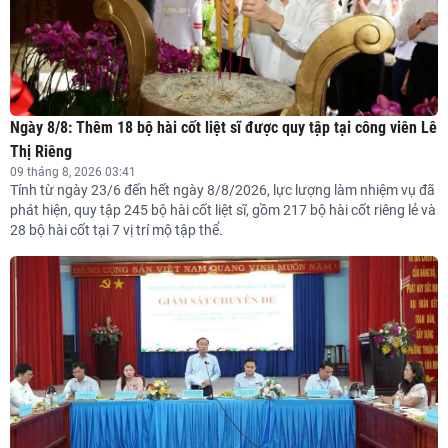
Ngày 8/8: Thêm 18 bộ hài cốt liệt sĩ được quy tập tại công viên Lê
Thị Riêng
09 tháng 8, 2026 03:41
Tính từ ngày 23/6 đến hết ngày 8/8/2026, lực lượng làm nhiệm vụ đã
phát hiện, quy tập 245 bộ hài cốt liệt sĩ, gồm 217 bộ hài cốt riêng lẻ và
28 bộ hài cốt tại 7 vị trí mộ tập thể.