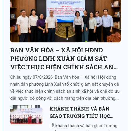
BAN VĂN HÓA – XÃ HỘI HĐND
PHƯỜNG LINH XUÂN GIÁM SÁT
VIỆC THỰC HIỆN CHÍNH SÁCH AN
SINH XÃ HỘI VÀ CHẾ ĐỘ ƯU ĐÃI
Chiều ngày 07/8/2026, Ban Văn hóa – Xã hội Hội đồng
NGƯỜI CÓ CÔNG VỚI CÁCH MẠNG
nhân dân phường Linh Xuân tổ chức giám sát chuyên đề
về việc thực hiện chính sách an sinh xã hội và chế độ ưu
đãi người có công với cách mạng trên địa bàn phường.
Đồng chí Trần Thị Cẩm Vân, Trưởng Ban Văn hóa – Xã
KHÁNH THÀNH VÀ BÀN
hội Hội đồng nhân dân phường, Trưởng Đoàn giám sát
GIAO TRƯỜNG TIỂU HỌC
chủ trì buổi làm việc.
BÌNH CHUẨN 3
Lễ khánh thành và bàn giao Trường