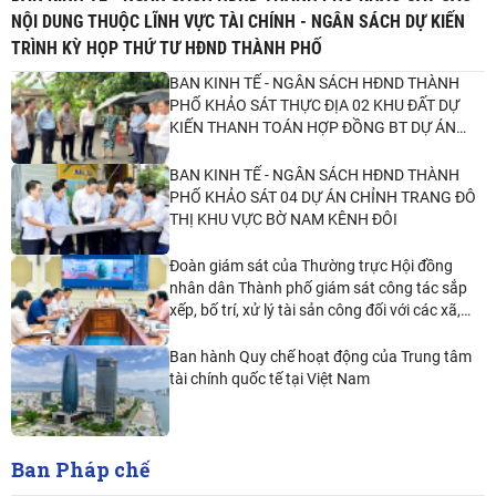
NỘI DUNG THUỘC LĨNH VỰC TÀI CHÍNH - NGÂN SÁCH DỰ KIẾN
TRÌNH KỲ HỌP THỨ TƯ HĐND THÀNH PHỐ
BAN KINH TẾ - NGÂN SÁCH HĐND THÀNH
PHỐ KHẢO SÁT THỰC ĐỊA 02 KHU ĐẤT DỰ
KIẾN THANH TOÁN HỢP ĐỒNG BT DỰ ÁN
GIẢI QUYẾT NGẬP DO TRIỀU
BAN KINH TẾ - NGÂN SÁCH HĐND THÀNH
PHỐ KHẢO SÁT 04 DỰ ÁN CHỈNH TRANG ĐÔ
THỊ KHU VỰC BỜ NAM KÊNH ĐÔI
Đoàn giám sát của Thường trực Hội đồng
nhân dân Thành phố giám sát công tác sắp
xếp, bố trí, xử lý tài sản công đối với các xã,
phường, đặc khu
Ban hành Quy chế hoạt động của Trung tâm
tài chính quốc tế tại Việt Nam
Ban Pháp chế