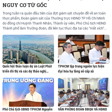
NGUY CƠ TỪ GỐC
Trong tuần ra quân đầu tiên của đợt giám sát chuyên đề về an toàn
C
m
thực phẩm, Đoàn giám sát của Thường trực HĐND TP Hồ Chí Minh
H
do đồng chí Huỳnh Thanh Nhân, Thành ủy viên, Phó Chủ tịch HĐND
l
Thành phố làm Trưởng đoàn, đã liên tục thực địa tại các "mắt xích"
n
cung ứng trọng điểm: xuyên đêm khảo sát Chợ đầu mối nông sản
G
thực phẩm Bình Điền; làm việc với UBND phường Bình Tân và khảo
sát Công ty TNHH MTV Suất ăn công nghiệp Tú Anh; trực tiếp làm
việc tại phường Thuận Giao. Chuyến giám sát khẳng định vai trò kiến
tạo, nâng cao hiệu lực quản lý nhà nước trên địa bàn siêu đô thị sau
khi sắp xếp đơn vị hành chính.
Quốc hội thảo luận dự án Luật Phát
TPHCM tập trung nguồn lực hiện
triển đô thị và các dự thảo nghị
đại hóa hạ tầng số cấp xã
quyết quan trọng
Phó Chủ tịch UBND TPHCM Nguyễn
VĂN PHÒNG ĐOÀN ĐBQH VÀ HĐND