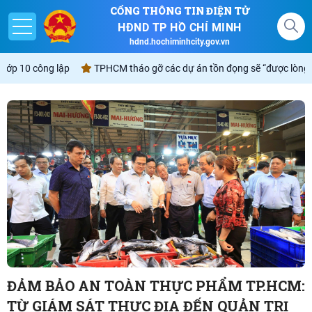
CỔNG THÔNG TIN ĐIỆN TỬ
HĐND TP HỒ CHÍ MINH
hdnd.hochiminhcity.gov.vn
hực hiện "4 đúng, 3 không" đối với kỳ thi tuyển sinh vào lớp 10 công lập
Giới thiệu
Nghị quyết
Lịch
Góp ý - Phản ánh
Không gian văn hóa Hồ Chí Minh
ĐẢM BẢO ​AN TOÀN THỰC PHẨM TP.HCM:
TỪ GIÁM SÁT THỰC ĐỊA ĐẾN QUẢN TRỊ