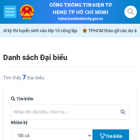
CỔNG THÔNG TIN ĐIỆN TỬ
HĐND TP HỒ CHÍ MINH
hdnd.hochiminhcity.gov.vn
ỳ thi tuyển sinh vào lớp 10 công lập
TPHCM tháo gỡ các dự án tồn đọ
Giới thiệu
Danh sách Đại biểu
Nghị quyết
7
Tìm thấy
Đại biểu
Lịch
Góp ý - Phản ánh
Tìm kiếm
Không gian văn hóa Hồ Chí Minh
Nhiệm kỳ
Tìm kiếm