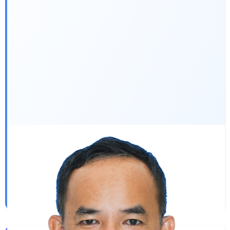
Ngày sinh:
23/08/1971
Quê quán:
Phường Tân Đông Hiệp, Thành phố Hồ Chí
Minh
Trình độ học vấn:
Đại học Luật
Chức vụ:
Chánh Văn phòng Đoàn ĐBQH và HĐND
TPHCM