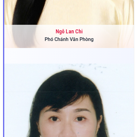
Ngô Lan Chi
Phó Chánh Văn Phòng
Ngày sinh:
30/09/1974
Quê quán:
Huyện Quỳnh Lưu, Tỉnh Nghệ An
Trình độ học vấn:
Cử nhân Luật