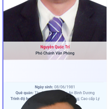
Nguyễn Quốc Trí
Phó Chánh Văn Phòng
Ngày sinh:
08/06/1981
Quê quán:
Thuận Giao, Thuận An Bình Dương
Trình độ học vấn:
Ths Hành Chính công; Cao cấp Lý
luận Chính trị