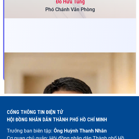
Đỗ Hữu Tùng
Phó Chánh Văn Phòng
Ngày sinh:
27/09/1981
Quê quán:
Phường Tân Uyên, Thành phố Hồ Chí Minh
Trình độ học vấn:
Tiến sĩ; Cao cấp Lý luận Chính trị
CỔNG THÔNG TIN ĐIỆN TỬ
HỘI ĐỒNG NHÂN DÂN THÀNH PHỐ HỒ CHÍ MINH
Trưởng ban biên tập:
Ông Huỳnh Thanh Nhân
Cơ quan chủ quản: Hội đồng nhân dân Thành phố Hồ