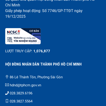
Chí Minh
Giấy phép hoạt động: Số 7746/GP-TTĐT ngày
19/12/2025
LƯỢT TRUY CẬP:
1,076,877
HỘI ĐỒNG NHÂN DÂN THÀNH PHỐ HỒ CHÍ MINH
Châu Vũ
Phó Chánh Văn Phòng
86 Lê Thánh Tôn, Phường Sài Gòn
hdnd@tphcm.gov.vn
028.3829.6196
028.3827.5564