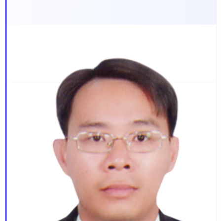
Ngày sinh:
01/06/1978
Quê quán:
Phường Phú An, Thành phố Hồ Chí Minh
Trình độ học vấn:
Thạc sĩ Luật; Cử nhân QTKD; Cử nhân
Ngôn ngữ Anh; Cao cấp Lý luận Chính trị