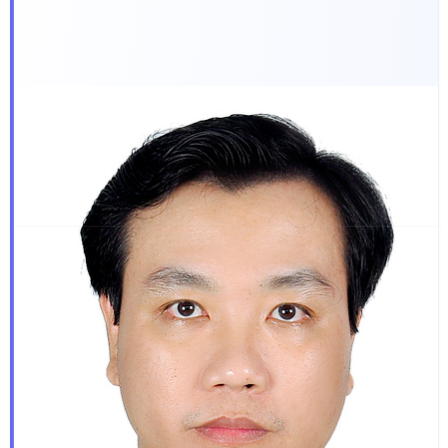
Ngày sinh:
15/01/1980
Quê quán:
Phường Tân Khánh, Thành phố Hồ Chí Minh
Trình độ học vấn:
Cử nhân Kinh tế, Cao cấp Lý luận
chính trị
Chức vụ:
Phó Chánh Văn phòng