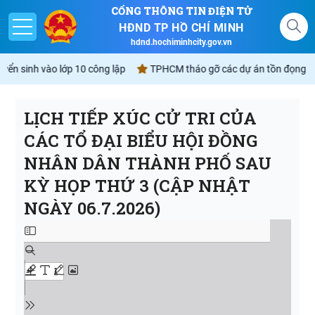
CỔNG THÔNG TIN ĐIỆN TỬ
HĐND TP HỒ CHÍ MINH
hdnd.hochiminhcity.gov.vn
uyển sinh vào lớp 10 công lập
TPHCM tháo gỡ các dự án tồn đọng sẽ 
LỊCH TIẾP XÚC CỬ TRI CỦA
Giới thiệu
CÁC TỔ ĐẠI BIỂU HỘI ĐỒNG
Nghị quyết
NHÂN DÂN THÀNH PHỐ SAU
KỲ HỌP THỨ 3 (CẬP NHẬT
Lịch
NGÀY 06.7.2026)
Góp ý - Phản ánh
Không gian văn hóa Hồ Chí Minh