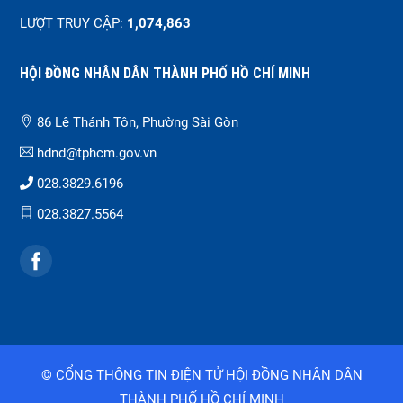
LƯỢT TRUY CẬP:
1,074,863
HỘI ĐỒNG NHÂN DÂN THÀNH PHỐ HỒ CHÍ MINH
86 Lê Thánh Tôn, Phường Sài Gòn
hdnd@tphcm.gov.vn
028.3829.6196
028.3827.5564
© CỔNG THÔNG TIN ĐIỆN TỬ HỘI ĐỒNG NHÂN DÂN
THÀNH PHỐ HỒ CHÍ MINH