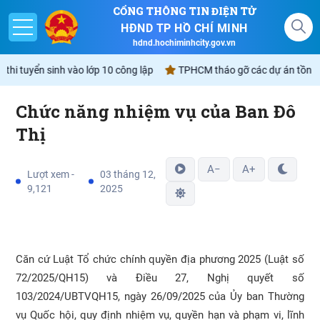
CỔNG THÔNG TIN ĐIỆN TỬ
HĐND TP HỒ CHÍ MINH
hdnd.hochiminhcity.gov.vn
 thi tuyển sinh vào lớp 10 công lập
TPHCM tháo gỡ các dự án tồn đọn
Chức năng nhiệm vụ của Ban Đô
Giới thiệu
Thị
Nghị quyết
A−
A+
Lượt xem -
03 tháng 12,
9,121
2025
Lịch
Góp ý - Phản ánh
Căn cứ Luật Tổ chức chính quyền địa phương 2025 (Luật số
Không gian văn hóa Hồ Chí Minh
72/2025/QH15) và Điều 27, Nghị quyết số
103/2024/UBTVQH15, ngày 26/09/2025 của Ủy ban Thường
vụ Quốc hội, quy định nhiệm vụ, quyền hạn và phạm vi, lĩnh