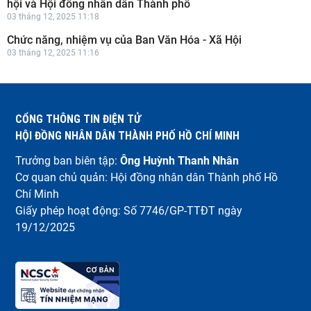
hội và Hội đồng nhân dân Thành phố
văn bản hướng dẫn thi hành. Điều 74. Giám sát của Tổ đại biểu Hội
03 tháng 12, 2025 11:18
đồng nhân dân (Luật Hoạt động giám sát của Quốc hội và Hội đồng
nhân dân số 87/2015/QH13): Tổ đại biểu HĐND ...
Chức năng, nhiệm vụ của Ban Văn Hóa - Xã Hội
03 tháng 12, 2025 11:16
CỔNG THÔNG TIN ĐIỆN TỬ
HỘI ĐỒNG NHÂN DÂN THÀNH PHỐ HỒ CHÍ MINH
Trưởng ban biên tập:
Ông Huỳnh Thanh Nhân
Cơ quan chủ quản: Hội đồng nhân dân Thành phố Hồ
Chí Minh
Giấy phép hoạt động: Số 7746/GP-TTĐT ngày
19/12/2025