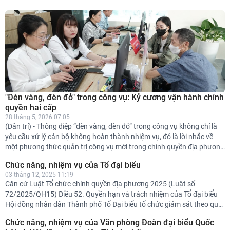
"Đèn vàng, đèn đỏ" trong công vụ: Kỷ cương vận hành chính
quyền hai cấp
28 tháng 5, 2026 07:05
(Dân trí) - Thông điệp “đèn vàng, đèn đỏ” trong công vụ không chỉ là
yêu cầu xử lý cán bộ không hoàn thành nhiệm vụ, đó là lời nhắc về
một phương thức quản trị công vụ mới trong chính quyền địa phương
hai cấp.
Chức năng, nhiệm vụ của Tổ đại biểu
03 tháng 12, 2025 11:19
Căn cứ Luật Tổ chức chính quyền địa phương 2025 (Luật số
72/2025/QH15) Điều 52. Quyền hạn và trách nhiệm của Tổ đại biểu
Hội đồng nhân dân Thành phố Tổ Đại biểu tổ chức giám sát theo quy
định của Luật Tổ chức chính quyền địa phương; Mục 4 Chương III
Chức năng, nhiệm vụ của Văn phòng Đoàn đại biểu Quốc
Luật Hoạt động giám sát của Quốc hội và Hội đồng nhân dân và các