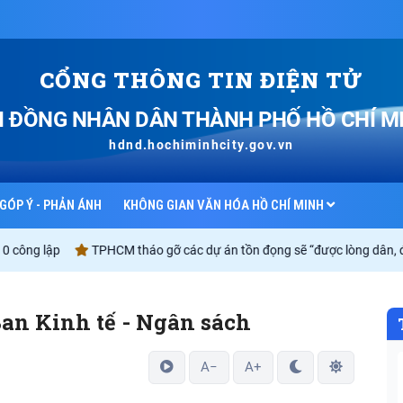
CỔNG THÔNG TIN ĐIỆN TỬ
I ĐỒNG NHÂN DÂN
THÀNH PHỐ HỒ CHÍ M
hdnd.hochiminhcity.gov.vn
GÓP Ý - PHẢN ÁNH
KHÔNG GIAN VĂN HÓA HỒ CHÍ MINH
ông lập
TPHCM tháo gỡ các dự án tồn đọng sẽ “được lòng dân, được
an Kinh tế - Ngân sách
A−
A+