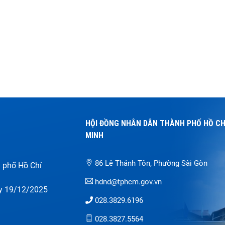
h của Luật Tổ chức chính quyền
ơng; Mục 4 Chương III Luật Hoạt
ám sát của Quốc hội và Hội đồng
n và các văn bản hướng dẫn thi
iều 74. Giám sát của Tổ đại biểu
ng nhân dân (Luật Hoạt động
t của Quốc hội và Hội đồng nhân
87/2015/QH13): Tổ đại biểu
 ...
HỘI ĐỒNG NHÂN DÂN THÀNH PHỐ HỒ CH
H
MINH
86 Lê Thánh Tôn, Phường Sài Gòn
 phố Hồ Chí
hdnd@tphcm.gov.vn
y 19/12/2025
028.3829.6196
028.3827.5564