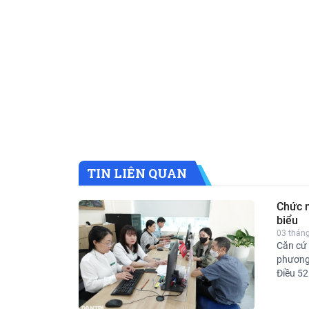
TIN LIÊN QUAN
Chức n
biểu
03 tháng
Căn cứ 
phương
Điều 52
Tổ đại 
phố Tổ 