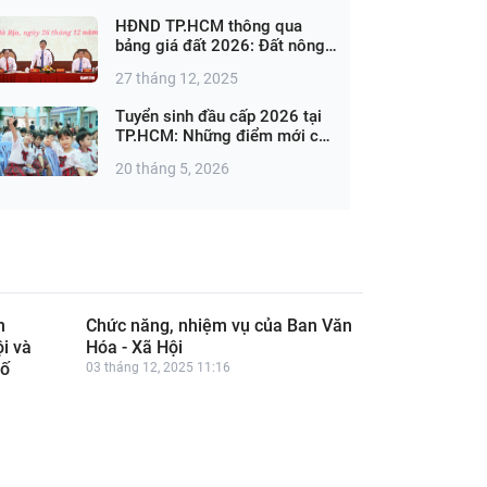
HĐND TP.HCM thông qua
bảng giá đất 2026: Đất nông
nghiệp cao nhất 1,44 triệu
27 tháng 12, 2025
đồng/m²
Tuyển sinh đầu cấp 2026 tại
TP.HCM: Những điểm mới cần
lưu ý
20 tháng 5, 2026
n
Chức năng, nhiệm vụ của Ban Văn
i và
Hóa - Xã Hội
hố
03 tháng 12, 2025 11:16