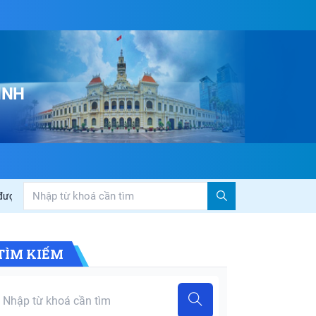
INH
 lòng doanh nghiệp”
Đoàn công tác Ban Văn hóa – Xã hội HĐND Thàn
TÌM KIẾM