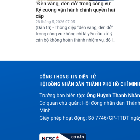
quy địn
"Đèn vàng, đèn đỏ" trong công vụ:
địa phư
Kỷ cương vận hành chính quyền hai
động gi
cấp
nhân dâ
28 tháng 5, 2026 07:05
(Dân trí) - Thông điệp “đèn vàng, đèn đỏ”
hành. Đ
trong công vụ không chỉ là yêu cầu xử lý
Hội đồ
cán bộ không hoàn thành nhiệm vụ, đó là
giám sá
lời nhắc về một phương thức quản trị
dân số 
công vụ mới trong chính quyền địa
HĐND
phương hai cấp.
CỔNG THÔNG TIN ĐIỆN TỬ
HỘI ĐỒNG NHÂN DÂN THÀNH PHỐ HỒ CHÍ MIN
Trưởng ban biên tập:
Ông Huỳnh Thanh Nhân
Cơ quan chủ quản: Hội đồng nhân dân Thành
Minh
Giấy phép hoạt động: Số 7746/GP-TTĐT ngà