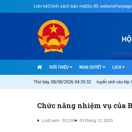
Liên hệ
Chính sách bảo mật
Sơ đồ website
Fanpage
HỘ
GIỚI THIỆU
NGHỊ QUYẾT
LỊCH
Thứ bảy, 08/08/2026 04:35:33
Thực hiện "4 đúng, 3 không" đối với kỳ thi tuyển sinh vào lớp 10 c
Chức năng nhiệm vụ của B
Lượt xem - 55,330
03 tháng 12, 2025