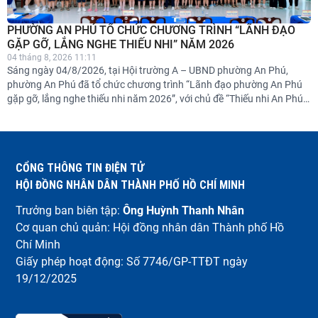
PHƯỜNG AN PHÚ TỔ CHỨC CHƯƠNG TRÌNH “LÃNH ĐẠO
GẶP GỠ, LẮNG NGHE THIẾU NHI” NĂM 2026
04 tháng 8, 2026 11:11
Sáng ngày 04/8/2026, tại Hội trường A – UBND phường An Phú,
phường An Phú đã tổ chức chương trình “Lãnh đạo phường An Phú
gặp gỡ, lắng nghe thiếu nhi năm 2026”, với chủ đề “Thiếu nhi An Phú
bản lĩnh – sáng tạo – hội nhập – vững bước tiến vào kỷ nguyên mới”.
CỔNG THÔNG TIN ĐIỆN TỬ
HỘI ĐỒNG NHÂN DÂN THÀNH PHỐ HỒ CHÍ MINH
Trưởng ban biên tập:
Ông Huỳnh Thanh Nhân
Cơ quan chủ quản: Hội đồng nhân dân Thành phố Hồ
Chí Minh
Giấy phép hoạt động: Số 7746/GP-TTĐT ngày
19/12/2025