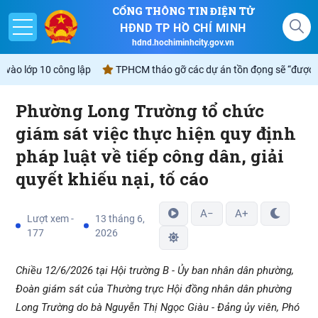
CỔNG THÔNG TIN ĐIỆN TỬ
HĐND TP HỒ CHÍ MINH
hdnd.hochiminhcity.gov.vn
o lớp 10 công lập
TPHCM tháo gỡ các dự án tồn đọng sẽ “được lòng 
Phường Long Trường tổ chức
Giới thiệu
giám sát việc thực hiện quy định
pháp luật về tiếp công dân, giải
Nghị quyết
quyết khiếu nại, tố cáo
Lịch
A−
A+
Lượt xem -
13 tháng 6,
Góp ý - Phản ánh
177
2026
Không gian văn hóa Hồ Chí Minh
Chiều 12/6/2026 tại Hội trường B - Ủy ban nhân dân phường,
Đoàn giám sát của Thường trực Hội đồng nhân dân phường
Long Trường do bà Nguyễn Thị Ngọc Giàu - Đảng ủy viên, Phó