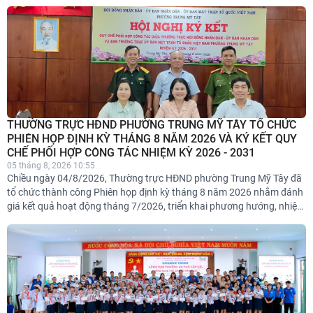
Hoạt động được triển khai nhằm đánh giá công tác chuẩn bị năm học
mới, kịp thời ghi nhận những khó khăn, vướng mắc và kiến nghị các
giải pháp nâng cao chất lượng giáo dục trên địa bàn. Đợt khảo sát
được thực hiện theo Quyết định thành lập Đoàn khảo sát của Thường
trực HĐND ...
THƯỜNG TRỰC HĐND PHƯỜNG TRUNG MỸ TÂY TỔ CHỨC
PHIÊN HỌP ĐỊNH KỲ THÁNG 8 NĂM 2026 VÀ KÝ KẾT QUY
CHẾ PHỐI HỢP CÔNG TÁC NHIỆM KỲ 2026 - 2031
05 tháng 8, 2026 10:55
Chiều ngày 04/8/2026, Thường trực HĐND phường Trung Mỹ Tây đã
tổ chức thành công Phiên họp định kỳ tháng 8 năm 2026 nhằm đánh
giá kết quả hoạt động tháng 7/2026, triển khai phương hướng, nhiệm
vụ trọng tâm tháng 8/2026; quyết nghị một số nội dung thuộc thẩm
quyền và tổ chức Lễ ký kết Quy chế phối hợp công tác nhiệm kỳ 2026
- 2031.