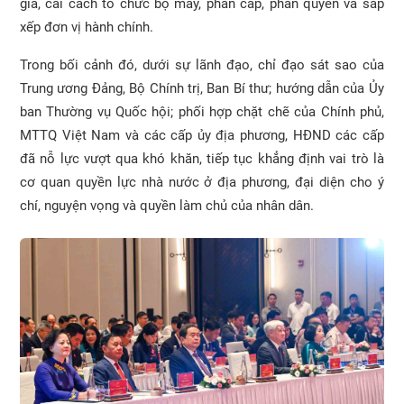
gia, cải cách tổ chức bộ máy, phân cấp, phân quyền và sắp
xếp đơn vị hành chính.
Trong bối cảnh đó, dưới sự lãnh đạo, chỉ đạo sát sao của
Trung ương Đảng, Bộ Chính trị, Ban Bí thư; hướng dẫn của Ủy
ban Thường vụ Quốc hội; phối hợp chặt chẽ của Chính phủ,
MTTQ Việt Nam và các cấp ủy địa phương, HĐND các cấp
đã nỗ lực vượt qua khó khăn, tiếp tục khẳng định vai trò là
cơ quan quyền lực nhà nước ở địa phương, đại diện cho ý
chí, nguyện vọng và quyền làm chủ của nhân dân.