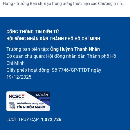
Hưng - Trưởng Ban chỉ đạo trung ương thực hiện các Chương trình
mục tiêu quốc gia (Ban Chỉ đạo) tại Phiên họp thứ nhất của Ban Chỉ
đạo.
CỔNG THÔNG TIN ĐIỆN TỬ
HỘI ĐỒNG NHÂN DÂN THÀNH PHỐ HỒ CHÍ MINH
Trưởng ban biên tập:
Ông Huỳnh Thanh Nhân
Cơ quan chủ quản: Hội đồng nhân dân Thành phố Hồ
Chí Minh
Giấy phép hoạt động: Số 7746/GP-TTĐT ngày
19/12/2025
LƯỢT TRUY CẬP:
1,072,726