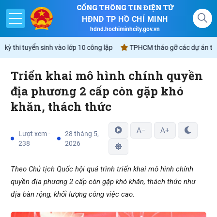
CỔNG THÔNG TIN ĐIỆN TỬ
HĐND TP HỒ CHÍ MINH
hdnd.hochiminhcity.gov.vn
 thi tuyển sinh vào lớp 10 công lập
TPHCM tháo gỡ các dự án tồn đọ
Triển khai mô hình chính quyền
Giới thiệu
địa phương 2 cấp còn gặp khó
khăn, thách thức
Nghị quyết
Lịch
A−
A+
Lượt xem -
28 tháng 5,
238
2026
Góp ý - Phản ánh
Theo Chủ tịch Quốc hội quá trình triển khai mô hình chính
Không gian văn hóa Hồ Chí Minh
quyền địa phương 2 cấp còn gặp khó khăn, thách thức như
địa bàn rộng, khối lượng công việc cao.