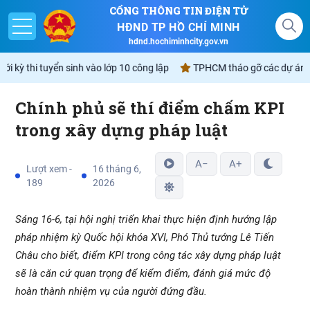
CỔNG THÔNG TIN ĐIỆN TỬ
HĐND TP HỒ CHÍ MINH
hdnd.hochiminhcity.gov.vn
 kỳ thi tuyển sinh vào lớp 10 công lập
TPHCM tháo gỡ các dự án tồn 
Chính phủ sẽ thí điểm chấm KPI
Giới thiệu
trong xây dựng pháp luật
Nghị quyết
A−
A+
Lượt xem -
16 tháng 6,
189
2026
Lịch
Sáng 16-6, tại hội nghị triển khai thực hiện định hướng lập
Góp ý - Phản ánh
pháp nhiệm kỳ Quốc hội khóa XVI, Phó Thủ tướng Lê Tiến
Không gian văn hóa Hồ Chí Minh
Châu cho biết, điểm KPI trong công tác xây dựng pháp luật
sẽ là căn cứ quan trọng để kiểm điểm, đánh giá mức độ
hoàn thành nhiệm vụ của người đứng đầu.