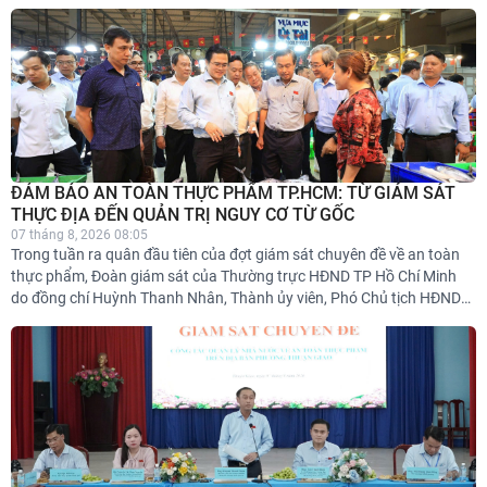
thiện cơ chế kiểm soát nhằm bảo vệ sức khỏe người dân.
ĐẢM BẢO ​AN TOÀN THỰC PHẨM TP.HCM: TỪ GIÁM SÁT
THỰC ĐỊA ĐẾN QUẢN TRỊ NGUY CƠ TỪ GỐC
07 tháng 8, 2026 08:05
Trong tuần ra quân đầu tiên của đợt giám sát chuyên đề về an toàn
thực phẩm, Đoàn giám sát của Thường trực HĐND TP Hồ Chí Minh
do đồng chí Huỳnh Thanh Nhân, Thành ủy viên, Phó Chủ tịch HĐND
Thành phố làm Trưởng đoàn, đã liên tục thực địa tại các "mắt xích"
cung ứng trọng điểm: xuyên đêm khảo sát Chợ đầu mối nông sản
thực phẩm Bình Điền; làm việc với UBND phường Bình Tân và khảo
sát Công ty TNHH MTV Suất ăn công nghiệp Tú Anh; trực tiếp làm
việc tại phường Thuận Giao. Chuyến giám sát khẳng định vai trò kiến
tạo, nâng cao hiệu lực quản lý nhà nước trên địa bàn siêu đô thị sau
khi sắp xếp đơn vị hành chính.