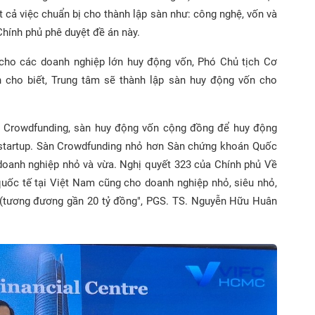
 cả việc chuẩn bị cho thành lập sàn như: công nghệ, vốn và
hính phủ phê duyệt đề án này.
cho các doanh nghiệp lớn huy động vốn, Phó Chủ tịch Cơ
ho biết, Trung tâm sẽ thành lập sàn huy động vốn cho
Sàn Crowdfunding, sàn huy động vốn cộng đồng để huy động
 startup. Sàn Crowdfunding nhỏ hơn Sàn chứng khoán Quốc
doanh nghiệp nhỏ và vừa. Nghị quyết 323 của Chính phủ Về
 quốc tế tại Việt Nam cũng cho doanh nghiệp nhỏ, siêu nhỏ,
(tương đương gần 20 tỷ đồng", PGS. TS. Nguyễn Hữu Huân