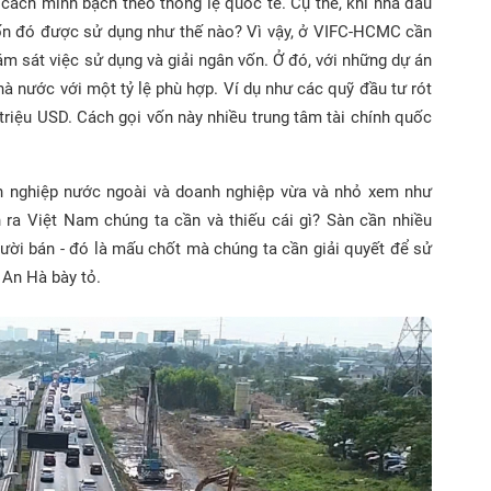
cách minh bạch theo thông lệ quốc tế. Cụ thể, khi nhà đầu
vốn đó được sử dụng như thế nào? Vì vậy, ở VIFC-HCMC cần
ám sát việc sử dụng và giải ngân vốn. Ở đó, với những dự án
à nước với một tỷ lệ phù hợp. Ví dụ như các quỹ đầu tư rót
triệu USD. Cách gọi vốn này nhiều trung tâm tài chính quốc
h nghiệp nước ngoài và doanh nghiệp vừa và nhỏ xem như
 ra Việt Nam chúng ta cần và thiếu cái gì? Sàn cần nhiều
ười bán - đó là mấu chốt mà chúng ta cần giải quyết để sử
 An Hà bày tỏ.