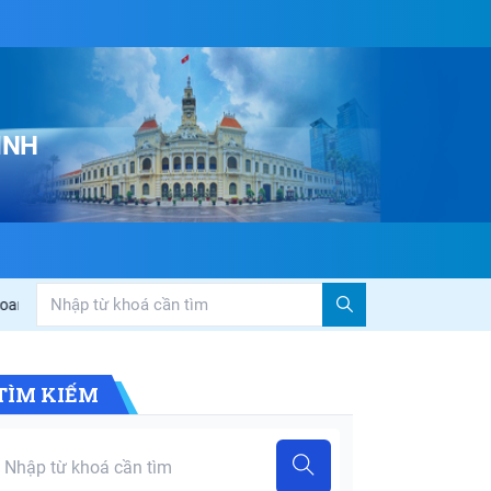
INH
iệp”
Đoàn công tác Ban Văn hóa – Xã hội HĐND Thành phố Hồ Chí Mi
TÌM KIẾM