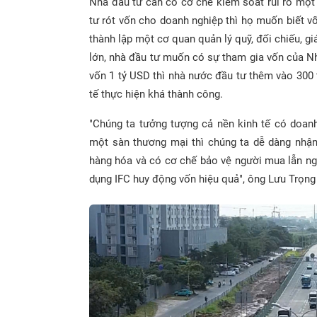
Nhà đầu tư cần có cơ chế kiểm soát rủi ro một 
tư rót vốn cho doanh nghiệp thì họ muốn biết 
thành lập một cơ quan quản lý quỹ, đối chiếu, gi
lớn, nhà đầu tư muốn có sự tham gia vốn của Nh
vốn 1 tỷ USD thì nhà nước đầu tư thêm vào 300 
tế thực hiện khá thành công.
"Chúng ta tưởng tượng cả nền kinh tế có doan
một sàn thương mại thì chúng ta dễ dàng nhận
hàng hóa và có cơ chế bảo vệ người mua lẫn ng
dụng IFC huy động vốn hiệu quả", ông Lưu Trọng